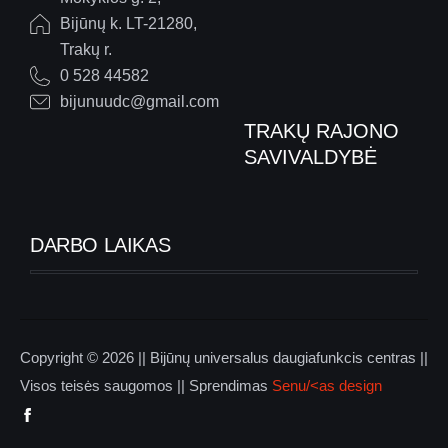
Bijūnų k. LT-21280,
Trakų r.
0 528 44582
bijunuudc@gmail.com
TRAKŲ RAJONO
SAVIVALDYBĖ
DARBO LAIKAS
Copyright © 2026 || Bijūnų universalus daugiafunkcis centras ||
Visos teisės saugomos || Sprendimas
Senu/<as design