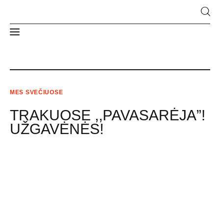
Naujienos
MES SVEČIUOSE
Apie Mus
TRAKUOSE ,,PAVASARĖJA”!
Struktūra ir kontaktai
UŽGAVĖNĖS!