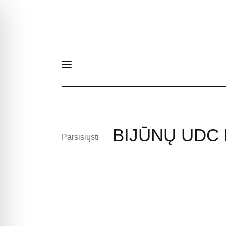
Naujienos
Apie Mus
Struktūra ir kontaktai
BIJŪNŲ UDC
EN
Parsisiųsti