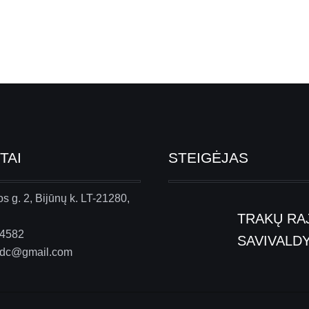
TAI
STEIGĖJAS
s g. 2, Bijūnų k. LT-21280,
TRAKŲ RA
44582
SAVIVALD
udc@gmail.com