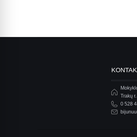
KONTAK
Mokyklo
Trakų r.
0 528 
bijunu