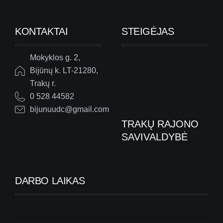
KONTAKTAI
STEIGĖJAS
Mokyklos g. 2,
Bijūnų k. LT-21280,
Trakų r.
0 528 44582
bijunuudc@gmail.com
TRAKŲ RAJONO
SAVIVALDYBĖ
DARBO LAIKAS