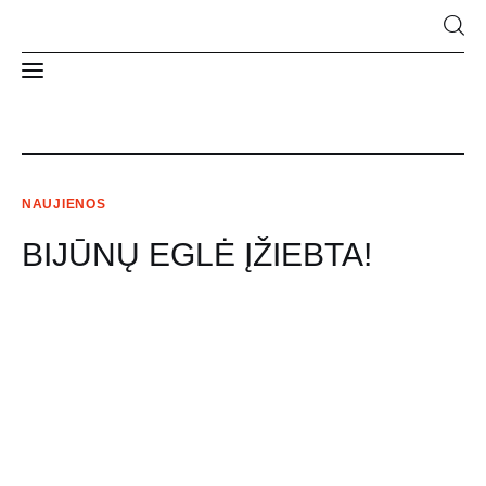
Naujienos
NAUJIENOS
Apie Mus
BIJŪNŲ EGLĖ ĮŽIEBTA!
Struktūra ir kontaktai