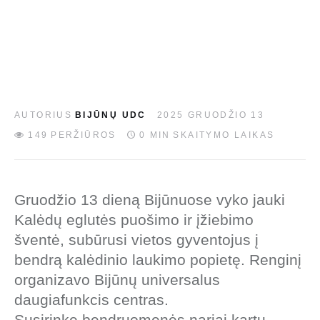
EN
AUTORIUS
BIJŪNŲ UDC
2025 GRUODŽIO 13
149
PERŽIŪROS
0 MIN
SKAITYMO LAIKAS
Gruodžio 13 dieną Bijūnuose vyko jauki
Kalėdų eglutės puošimo ir įžiebimo
šventė, subūrusi vietos gyventojus į
bendrą kalėdinio laukimo popietę. Renginį
organizavo Bijūnų universalus
daugiafunkcis centras.
Susirinkę bendruomenės nariai kartu