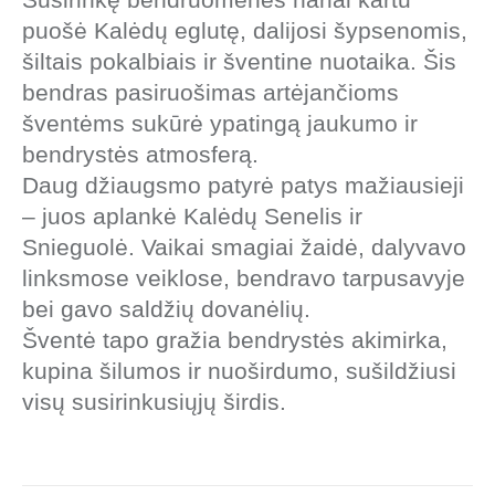
puošė Kalėdų eglutę, dalijosi šypsenomis,
šiltais pokalbiais ir šventine nuotaika. Šis
bendras pasiruošimas artėjančioms
šventėms sukūrė ypatingą jaukumo ir
bendrystės atmosferą.
Daug džiaugsmo patyrė patys mažiausieji
– juos aplankė Kalėdų Senelis ir
Snieguolė. Vaikai smagiai žaidė, dalyvavo
linksmose veiklose, bendravo tarpusavyje
bei gavo saldžių dovanėlių.
Šventė tapo gražia bendrystės akimirka,
kupina šilumos ir nuoširdumo, sušildžiusi
visų susirinkusiųjų širdis.