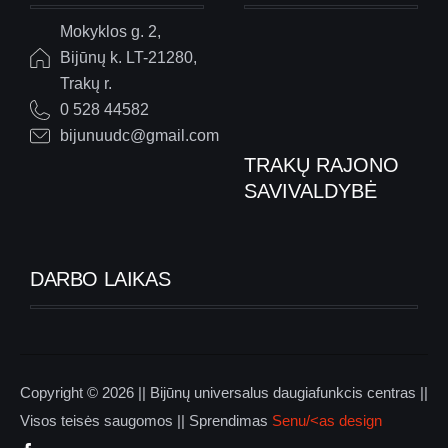
Mokyklos g. 2,
Bijūnų k. LT-21280,
Trakų r.
0 528 44582
bijunuudc@gmail.com
TRAKŲ RAJONO
SAVIVALDYBĖ
DARBO LAIKAS
Copyright © 2026 || Bijūnų universalus daugiafunkcis centras ||
Visos teisės saugomos || Sprendimas
Senu/<as design