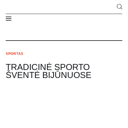
Naujienos
SPORTAS
Apie Mus
TRADICINĖ SPORTO
Struktūra ir kontaktai
ŠVENTĖ BIJŪNUOSE