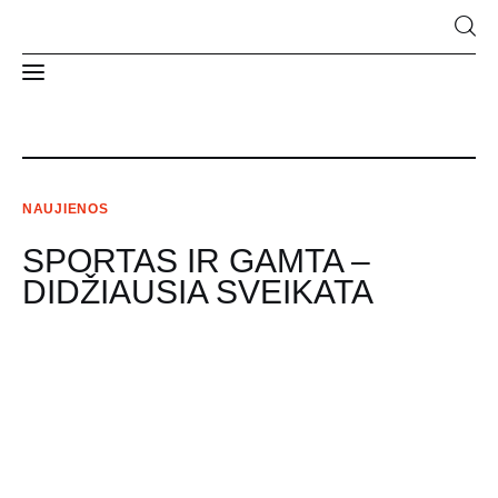
Naujienos
NAUJIENOS
Apie Mus
SPORTAS IR GAMTA –
Struktūra ir kontaktai
DIDŽIAUSIA SVEIKATA