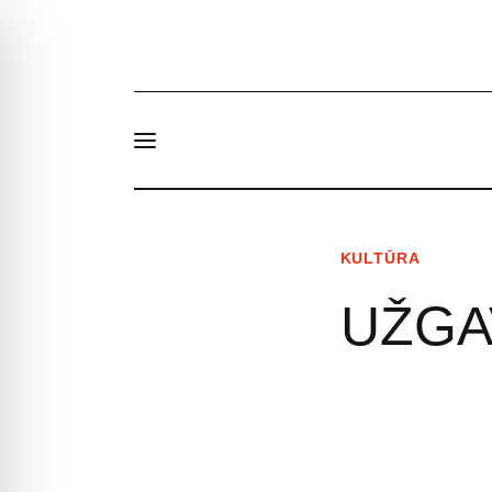
Naujienos
Apie Mus
Struktūra ir kontaktai
KULTŪRA
EN
UŽGA