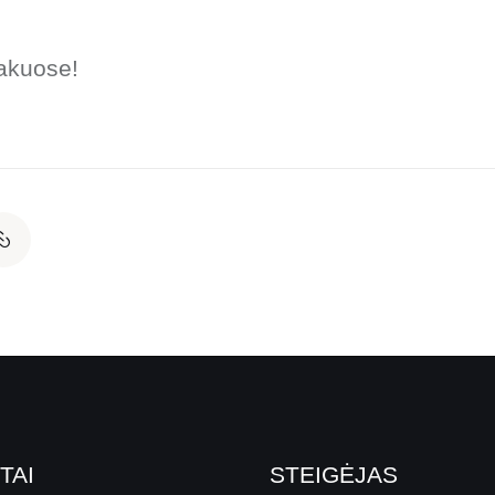
akuose!
TAI
STEIGĖJAS