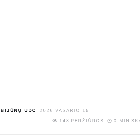
BIJŪNŲ UDC
2026 VASARIO 15
148
PERŽIŪROS
0 MIN
SK